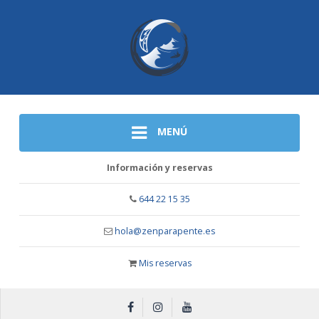
MENÚ
Información y reservas
644 22 15 35
hola@zenparapente.es
Mis reservas