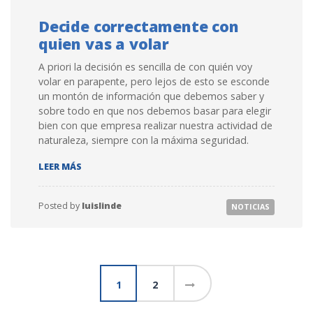
Decide correctamente con
quien vas a volar
A priori la decisión es sencilla de con quién voy
volar en parapente, pero lejos de esto se esconde
un montón de información que debemos saber y
sobre todo en que nos debemos basar para elegir
bien con que empresa realizar nuestra actividad de
naturaleza, siempre con la máxima seguridad.
DECIDE CORRECTAMENTE CON QUIEN VAS A VOLAR
LEER MÁS
Posted by
luislinde
NOTICIAS
Paginación de entradas
1
2