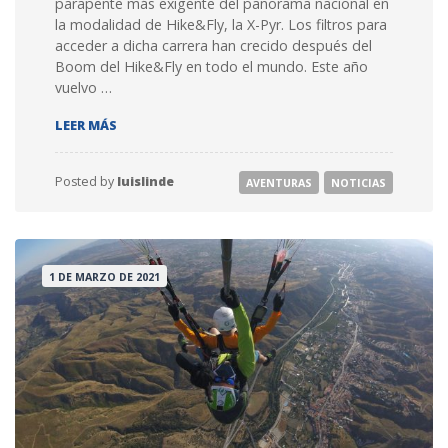
parapente más exigente del panorama nacional en
la modalidad de Hike&Fly, la X-Pyr. Los filtros para
acceder a dicha carrera han crecido después del
Boom del Hike&Fly en todo el mundo. Este año
vuelvo …
CRUZANDO PIRINEOS EN COMPETICIÓN – X-PYR 2022
LEER MÁS
Posted by
luislinde
AVENTURAS
NOTICIAS
1 DE MARZO DE 2021