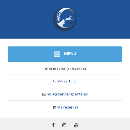
MENÚ
Información y reservas
644 22 15 35
hola@zenparapente.es
Mis reservas