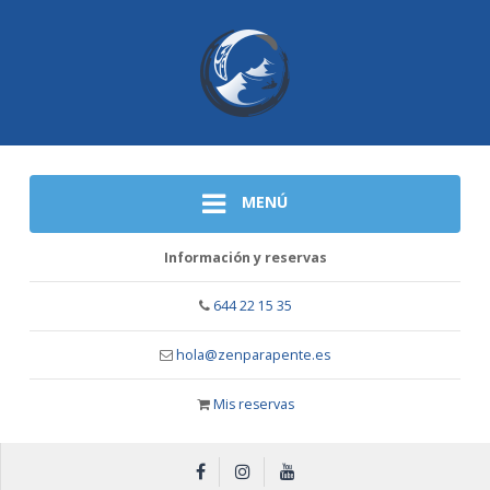
MENÚ
Información y reservas
644 22 15 35
hola@zenparapente.es
Mis reservas