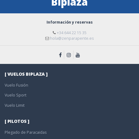
Biplaza
Información y reservas
+34 644 22 15 35
hola@zenparapente.es
[ VUELOS BIPLAZA ]
Vuelo Fusión
Vuelo Sport
Vuelo Limit
[ PILOTOS ]
Plegado de Paracaidas