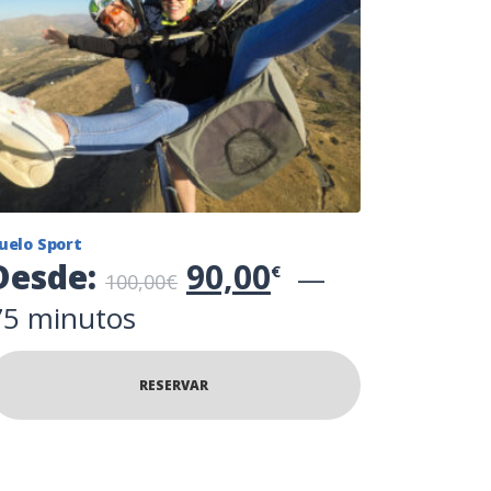
uelo Sport
El precio original 
El precio act
Desde:
90,00
€
100,00
€
75 minutos
RESERVAR