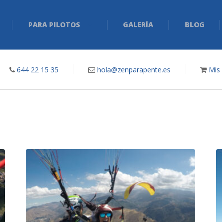
PARA PILOTOS
GALERÍA
BLOG
644 22 15 35
hola@zenparapente.es
Mis