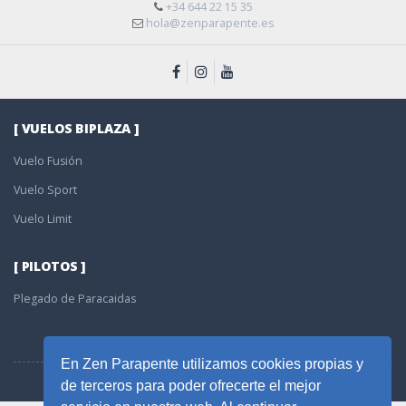
+34 644 22 15 35
hola@zenparapente.es
[ VUELOS BIPLAZA ]
Vuelo Fusión
Vuelo Sport
Vuelo Limit
[ PILOTOS ]
Plegado de Paracaidas
En Zen Parapente utilizamos cookies propias y
BACK TO TOP
de terceros para poder ofrecerte el mejor